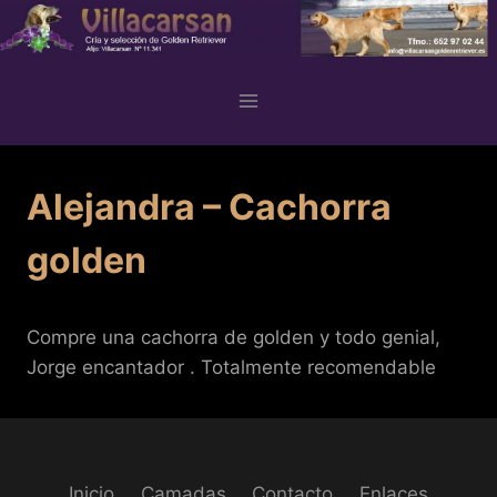
Skip
to
content
Alejandra – Cachorra
golden
Compre una cachorra de golden y todo genial,
Jorge encantador . Totalmente recomendable
Inicio
Camadas
Contacto
Enlaces